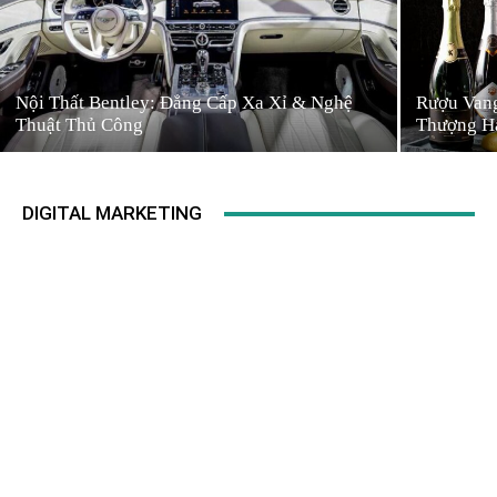
Nội Thất Bentley: Đẳng Cấp Xa Xỉ & Nghệ
Rượu Vang
Thuật Thủ Công
Thượng H
DIGITAL MARKETING