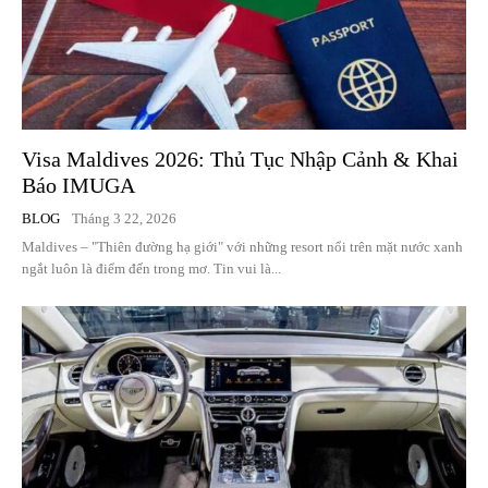
Visa Maldives 2026: Thủ Tục Nhập Cảnh & Khai
Báo IMUGA
BLOG
Tháng 3 22, 2026
Maldives – "Thiên đường hạ giới" với những resort nổi trên mặt nước xanh
ngắt luôn là điểm đến trong mơ. Tin vui là...