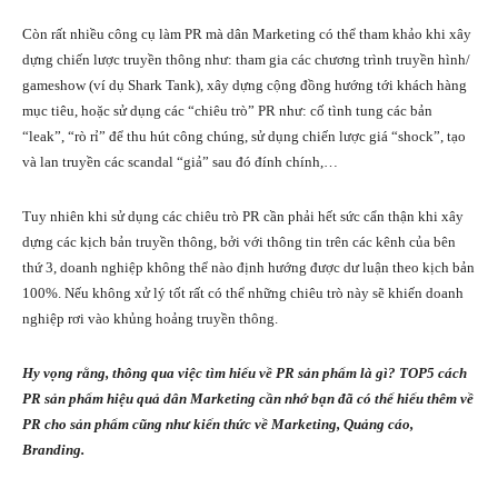
Còn rất nhiều công cụ làm PR mà dân Marketing có thể tham khảo khi xây
dựng chiến lược truyền thông như: tham gia các chương trình truyền hình/
gameshow (ví dụ Shark Tank), xây dựng cộng đồng hướng tới khách hàng
mục tiêu, hoặc sử dụng các “chiêu trò” PR như: cố tình tung các bản
“leak”, “rò rỉ” để thu hút công chúng, sử dụng chiến lược giá “shock”, tạo
và lan truyền các scandal “giả” sau đó đính chính,…
Tuy nhiên khi sử dụng các chiêu trò PR cần phải hết sức cẩn thận khi xây
dựng các kịch bản truyền thông, bởi với thông tin trên các kênh của bên
thứ 3, doanh nghiệp không thể nào định hướng được dư luận theo kịch bản
100%. Nếu không xử lý tốt rất có thể những chiêu trò này sẽ khiến doanh
nghiệp rơi vào khủng hoảng truyền thông.
Hy vọng rằng, thông qua việc tìm hiểu về PR sản phẩm là gì? TOP5 cách
PR sản phẩm hiệu quả dân Marketing cần nhớ bạn đã có thể hiểu thêm về
PR cho sản phẩm cũng như kiến thức về Marketing, Quảng cáo,
Branding.