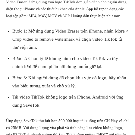
Video Eraser là ứng dụng xoá logo TikTok đơn giản dành cho người dùng
điện thoại iPhone
và các thiết bị khác của
Apple
. App hỗ trợ đa dạng các
loại tệp gồm: MP4, M4V, MOV và 3GP. Hướng dẫn thực hiện như sau:
Bước 1: Mở ứng dụng Video Eraser trên iPhone, nhấn More >
Crop video to remove watermark và chọn video TikTok từ
thư viện ảnh.
Bước 2: Chọn tỷ lệ khung hình cho video TikTok và tùy
chỉnh lưới để chọn phần nội dung muốn giữ lại.
Bước 3: Khi người dùng đã chọn khu vực có logo, hãy nhấn
vào biểu tượng xuất và chờ xử lý.
Tải video TikTok không logo trên iPhone, Android với ứng
dụng SaveTok
Ứng dụng SaveTok thu hút hơn 500.000 lượt tải xuống trên
CH Play
và chỉ
có 25MB. Với dung lượng vừa phải và tính năng lưu video không logo,
xóa ID TikTok nhanh chóng thì SaveTok không ngừng “HOT” với các tín