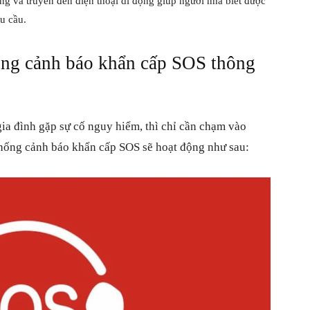
óng và truyền đến điện thoại di động giúp người nhà biết được
êu cầu.
ống cảnh báo khẩn cấp SOS thông
gia đình gặp sự cố nguy hiểm, thì chỉ cần chạm vào
 thống cảnh báo khẩn cấp SOS sẽ hoạt động như sau: