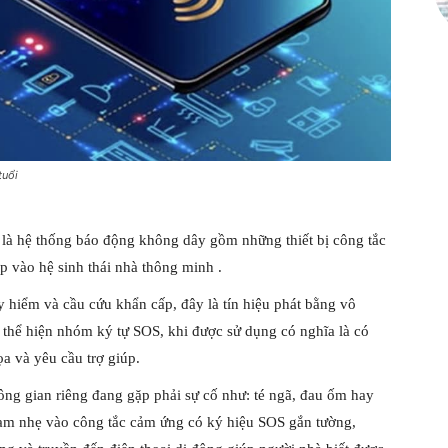
tuổi
là hệ thống báo động không dây gồm những thiết bị công tắc
p vào hệ sinh thái
nhà thông minh
.
 hiểm và cầu cứu khẩn cấp, đây là tín hiệu phát bằng vô
 thể hiện nhóm ký tự SOS, khi được sử dụng có nghĩa là có
a và yêu cầu trợ giúp.
hông gian riêng đang gặp phải sự cố như: té ngã, đau ốm hay
hạm nhẹ vào công tắc cảm ứng có ký hiệu SOS gắn tường,