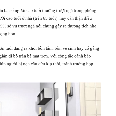
n ba số người cao tuổi thường trượt ngã trong phòng
ời cao tuổi ở nhà (trên 65 tuổi), hãy cẩn thận điều
65% số vụ trượt ngã nói chung gây ra thương tích nhẹ
rọng hơn.
lớn tuổi đang ra khỏi bồn tắm, bồn vệ sinh hay cố gắng
giản đi bộ trên bề mặt trơn. Với công tắc cảnh báo
úp người bị nạn cầu cứu kịp thời, tránh trường hợp