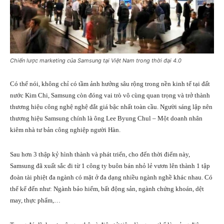
Chiến lược marketing của Samsung tại Việt Nam trong thời đại 4.0
Có thể nói, không chỉ có tầm ảnh hưởng sâu rộng trong nền kinh tế tại đất
nước Kim Chi, Samsung còn đóng vai trò vô cùng quan trọng và trở thành
thương hiệu công nghệ nghệ đắt giá bậc nhất toàn cầu. Người sáng lập nên
thương hiệu Samsung chính là ông Lee Byung Chul – Một doanh nhân
kiêm nhà tư bản công nghiệp người Hàn.
Sau hơn 3 thập kỷ hình thành và phát triển, cho đến thời điểm này,
Samsung đã xuất sắc đi từ 1 công ty buôn bán nhỏ lẻ vươn lên thành 1 tập
đoàn tài phiệt đa ngành có mặt ở đa dạng nhiều ngành nghề khác nhau. Có
thể kể đến như: Ngành bảo hiểm, bất động sản, ngành chứng khoán, dệt
may, thực phẩm,…