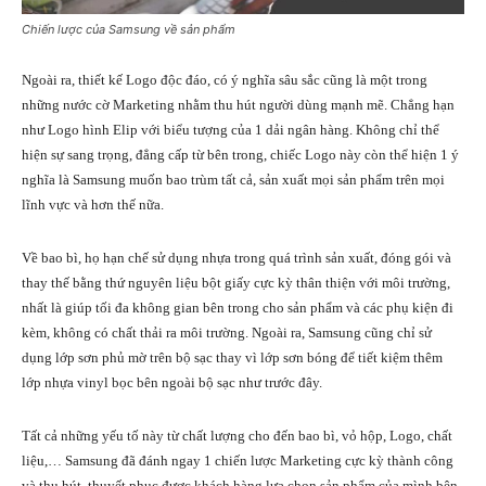
Chiến lược của Samsung về sản phẩm
Ngoài ra, thiết kế Logo độc đáo, có ý nghĩa sâu sắc cũng là một trong
những nước cờ Marketing nhằm thu hút người dùng mạnh mẽ. Chẳng hạn
như Logo hình Elip với biểu tượng của 1 dải ngân hàng. Không chỉ thể
hiện sự sang trọng, đẳng cấp từ bên trong, chiếc Logo này còn thể hiện 1 ý
nghĩa là Samsung muốn bao trùm tất cả, sản xuất mọi sản phẩm trên mọi
lĩnh vực và hơn thế nữa.
Về bao bì, họ hạn chế sử dụng nhựa trong quá trình sản xuất, đóng gói và
thay thế bằng thứ nguyên liệu bột giấy cực kỳ thân thiện với môi trường,
nhất là giúp tối đa không gian bên trong cho sản phẩm và các phụ kiện đi
kèm, không có chất thải ra môi trường. Ngoài ra, Samsung cũng chỉ sử
dụng lớp sơn phủ mờ trên bộ sạc thay vì lớp sơn bóng để tiết kiệm thêm
lớp nhựa vinyl bọc bên ngoài bộ sạc như trước đây.
Tất cả những yếu tố này từ chất lượng cho đến bao bì, vỏ hộp, Logo, chất
liệu,… Samsung đã đánh ngay 1 chiến lược Marketing cực kỳ thành công
và thu hút, thuyết phục được khách hàng lựa chọn sản phẩm của mình bên