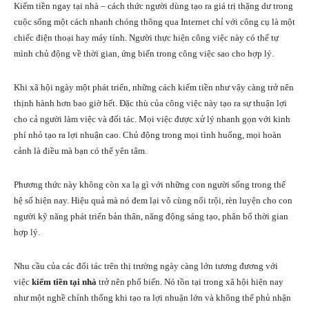
Kiếm tiền ngay tại nhà – cách thức người dùng tạo ra giá trị thặng dư trong
cuộc sống một cách nhanh chóng thông qua Internet chỉ với công cụ là một
chiếc điện thoại hay máy tính. Người thực hiện công việc này có thể tự
mình chủ động về thời gian, ứng biến trong công việc sao cho hợp lý.
Khi xã hội ngày một phát triển, những cách kiếm tiền như vậy càng trở nên
thịnh hành hơn bao giờ hết. Đặc thù của công việc này tạo ra sự thuận lợi
cho cả người làm việc và đối tác. Mọi việc được xử lý nhanh gọn với kinh
phí nhỏ tạo ra lợi nhuận cao. Chủ động trong mọi tình huống, mọi hoàn
cảnh là điều mà bạn có thể yên tâm.
Phương thức này không còn xa lạ gì với những con người sống trong thế
hệ số hiện nay. Hiệu quả mà nó đem lại vô cùng nổi trội, rèn luyện cho con
người kỹ năng phát triển bản thân, năng động sáng tạo, phân bổ thời gian
hợp lý.
Nhu cầu của các đối tác trên thị trường ngày càng lớn tương đương với
việc
kiếm tiền tại nhà
trở nên phổ biến. Nó tồn tại trong xã hội hiện nay
như một nghề chính thống khi tạo ra lợi nhuận lớn và không thể phủ nhận