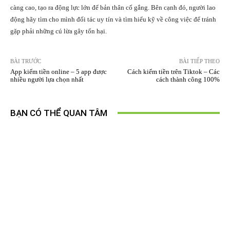
càng cao, tạo ra động lực lớn để bản thân cố gắng. Bên cạnh đó, người lao
động hãy tìm cho mình đối tác uy tín và tìm hiểu kỹ về công việc để tránh
gặp phải những cú lừa gây tổn hại.
BÀI TRƯỚC
BÀI TIẾP THEO
App kiếm tiền online – 5 app được
Cách kiếm tiền trên Tiktok – Các
nhiều người lựa chọn nhất
cách thành công 100%
BẠN CÓ THỂ QUAN TÂM