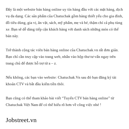
Đây là một website bán hàng online uy tín hàng đầu với các mặt hàng, dịch
vụ đa dạng. Các sản phẩm của Chatuchak gồm hàng thiết yếu cho gia đình,
đồ tiêu dùng, gia vị, ăn vặt, sách, mỹ phẩm, mẹ và bé, thậm chí cả phụ tùng
xe. Bạn sẽ dễ dàng tiếp cận khách hàng với danh sách những món có thể
bán này.
Trở thành cộng tác viên bán hàng online của Chatuchak.vn rất đơn giản.
Bạn chỉ cần truy cập vào trang web, nhắn vào hộp thư tư vấn ngay trên
trang chủ để được hỗ trợ từ a – z.
Nếu không, các bạn vào website:
Chatuchak.Vn
sau đó bạn đăng ký tài
khoản CTV và bắt đầu kiếm tiền thôi.
Bạn cũng có thể tham khảo bài viết “
Tuyển CTV bán hàng online
” từ
Chatuchak Việt Nam để có thể hiểu rõ hơn về công việc nhé !
Jobstreet.vn