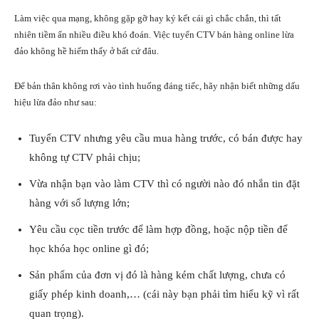
Làm việc qua mạng, không gặp gỡ hay ký kết cái gì chắc chắn, thì tất
nhiên tiềm ẩn nhiều điều khó đoán. Việc tuyển CTV bán hàng online lừa
đảo không hề hiếm thấy ở bất cứ đâu.
Để bản thân không rơi vào tình huống đáng tiếc, hãy nhận biết những dấu
hiệu lừa đảo như sau:
Tuyển CTV nhưng yêu cầu mua hàng trước, có bán được hay
không tự CTV phải chịu;
Vừa nhận bạn vào làm CTV thì có người nào đó nhắn tin đặt
hàng với số lượng lớn;
Yêu cầu cọc tiền trước để làm hợp đồng, hoặc nộp tiền để
học khóa học online gì đó;
Sản phẩm của đơn vị đó là hàng kém chất lượng, chưa có
giấy phép kinh doanh,… (cái này bạn phải tìm hiểu kỹ vì rất
quan trọng).