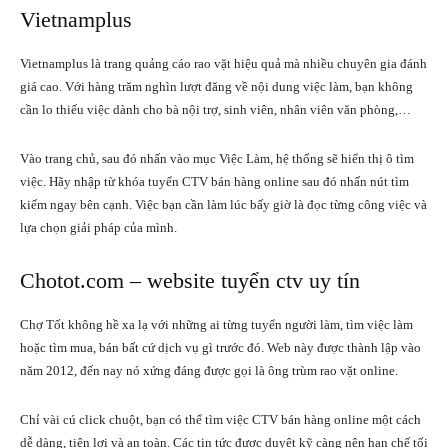
Vietnamplus
Vietnamplus là trang quảng cáo rao vặt hiệu quả mà nhiều chuyên gia đánh
giá cao. Với hàng trăm nghìn lượt đăng về nội dung việc làm, bạn không
cần lo thiếu việc dành cho bà nội trợ, sinh viên, nhân viên văn phòng,…
Vào trang chủ, sau đó nhấn vào mục Việc Làm, hệ thống sẽ hiển thị ô tìm
việc. Hãy nhập từ khóa tuyển CTV bán hàng online sau đó nhấn nút tìm
kiếm ngay bên cạnh. Việc bạn cần làm lúc bấy giờ là đọc từng công việc và
lựa chọn giải pháp của mình.
Chotot.com –
website tuyển ctv uy tín
Chợ Tốt không hề xa lạ với những ai từng tuyển người làm, tìm việc làm
hoặc tìm mua, bán bất cứ dịch vụ gì trước đó. Web này được thành lập vào
năm 2012, đến nay nó xứng đáng được gọi là ông trùm rao vặt online.
Chỉ vài cú click chuột, bạn có thể tìm việc CTV bán hàng online một cách
dễ dàng, tiện lợi và an toàn. Các tin tức được duyệt kỹ càng nên hạn chế tối