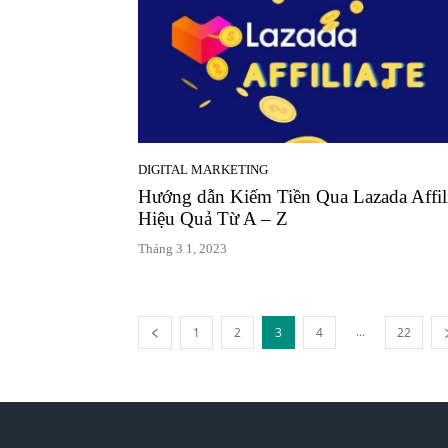
DIGITAL MARKETING
Hướng dẫn Kiếm Tiền Qua Lazada Affili
Hiệu Quả Từ A – Z
Tháng 3 1, 2023
...
1
2
3
4
22