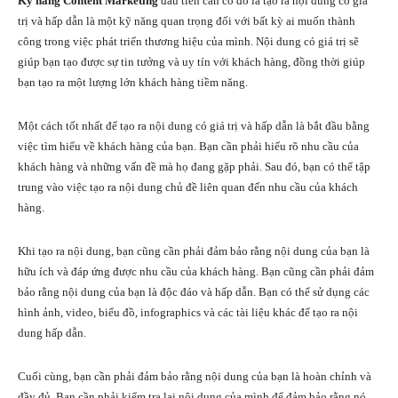
Kỹ năng Content Marketing
đầu tiên cần có đó là tạo ra nội dung có giá
trị và hấp dẫn là một kỹ năng quan trọng đối với bất kỳ ai muốn thành
công trong việc phát triển thương hiệu của mình. Nội dung có giá trị sẽ
giúp bạn tạo được sự tin tưởng và uy tín với khách hàng, đồng thời giúp
bạn tạo ra một lượng lớn khách hàng tiềm năng.
Một cách tốt nhất để tạo ra nội dung có giá trị và hấp dẫn là bắt đầu bằng
việc tìm hiểu về khách hàng của bạn. Bạn cần phải hiểu rõ nhu cầu của
khách hàng và những vấn đề mà họ đang gặp phải. Sau đó, bạn có thể tập
trung vào việc tạo ra nội dung chủ đề liên quan đến nhu cầu của khách
hàng.
Khi tạo ra nội dung, bạn cũng cần phải đảm bảo rằng nội dung của bạn là
hữu ích và đáp ứng được nhu cầu của khách hàng. Bạn cũng cần phải đảm
bảo rằng nội dung của bạn là độc đáo và hấp dẫn. Bạn có thể sử dụng các
hình ảnh, video, biểu đồ, infographics và các tài liệu khác để tạo ra nội
dung hấp dẫn.
Cuối cùng, bạn cần phải đảm bảo rằng nội dung của bạn là hoàn chỉnh và
đầy đủ. Bạn cần phải kiểm tra lại nội dung của mình để đảm bảo rằng nó