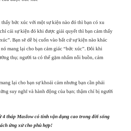
thấy bức xúc với một sự kiện nào đó thì bạn có xu
hí cái sự kiện đó khi được giải quyết thì bạn cảm thấy
xúc”. Bạn sẽ dễ bị cuốn vào bất cứ sự kiện nào khác
à nó mang lại cho bạn cảm giác “bức xúc”. Đôi khi
ưởng thụ; người ta có thể gặm nhấm nỗi buồn, cảm
mang lại cho bạn sự khoái cảm nhưng bạn cần phải
hững suy nghĩ và hành động của bạn; thậm chí bị người
 4 tháp Maslow có tính vận dụng cao trong đời sống
cách ứng xử cho phù hợp!