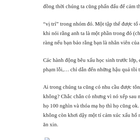
đồng thời chúng ta cũng phấn đấu để cảm t
“vị trí” trong nhóm đó. Một tập thể được t
khi nói rằng anh ta là một phần trong đó (c
ràng nếu bạn bảo rằng bạn là nhân viên củ
Các hành động bêu xấu học sinh trước lớp, 
phạm lỗi,… chỉ dẫn đến những hậu quả tồi t
Ai trong chúng ta cũng có nhu cầu được tôn
không? Chắc chắn có nhưng vì nó xếp sau n
họ 100 nghìn và thóa mạ họ thì họ cũng ok.
không còn khơi dậy một tí cảm xúc xấu hổ n
ăn xin.