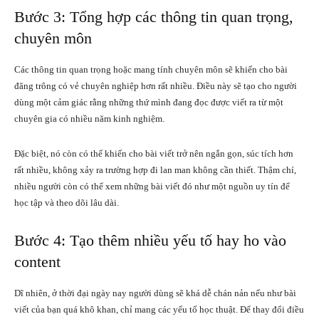
Bước 3: Tổng hợp các thông tin quan trọng,
chuyên môn
Các thông tin quan trọng hoặc mang tính chuyên môn sẽ khiến cho bài
đăng trông có vẻ chuyên nghiệp hơn rất nhiều. Điều này sẽ tạo cho người
dùng một cảm giác rằng những thứ mình đang đọc được viết ra từ một
chuyên gia có nhiều năm kinh nghiệm.
Đặc biệt, nó còn có thể khiến cho bài viết trở nên ngắn gọn, súc tích hơn
rất nhiều, không xảy ra trường hợp đi lan man không cần thiết. Thậm chí,
nhiều người còn có thể xem những bài viết đó như một nguồn uy tín để
học tập và theo dõi lâu dài.
Bước 4: Tạo thêm nhiều yếu tố hay ho vào
content
Dĩ nhiên, ở thời đại ngày nay người dùng sẽ khá dễ chán nản nếu như bài
viết của bạn quá khô khan, chỉ mang các yếu tố học thuật. Để thay đổi điều