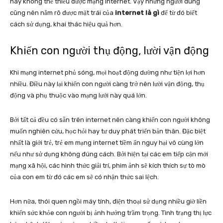
nay không thể thiếu được mạng internet. Vậy nhưng người dùng
cũng nên nắm rõ được mặt trái của
internet là gì
để từ đó biết
cách sử dụng, khai thác hiệu quả hơn.
Khiến con người thụ động, lười vận động
Khi mạng internet phủ sóng, mọi hoạt động dường như tiện lợi hơn
nhiều. Điều này lại khiến con người càng trở nên lười vận động, thụ
động và phụ thuộc vào mạng lưới này quá lớn.
Bởi tất cả đều có sẵn trên internet nên càng khiến con người không
muốn nghiên cứu, học hỏi hay tư duy phát triển bản thân. Đặc biệt
nhất là giới trẻ, trẻ em mạng internet tiềm ẩn nguy hại vô cùng lớn
nếu như sử dụng không đúng cách. Bởi hiện tại các em tiếp cận mới
mạng xã hội, các hình thức giải trí, phim ảnh sẽ kích thích sự tò mò
của con em từ đó các em sẽ có nhận thức sai lệch.
Hơn nữa, thói quen ngồi máy tính, điện thoại sử dụng nhiều giờ liền
khiến sức khỏe con người bị ảnh hưởng trầm trọng. Tình trạng thị lực