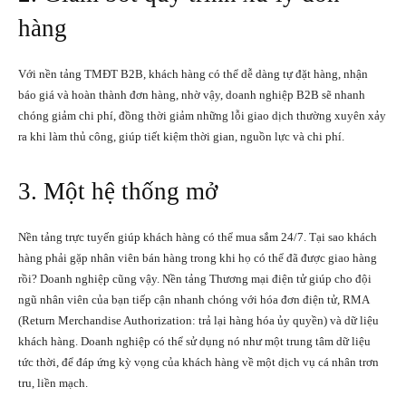
hàng
Với nền tảng TMĐT B2B, khách hàng có thể dễ dàng tự đặt hàng, nhận
báo giá và hoàn thành đơn hàng, nhờ vậy, doanh nghiệp B2B sẽ nhanh
chóng giảm chi phí, đồng thời giảm những lỗi giao dịch thường xuyên xảy
ra khi làm thủ công, giúp tiết kiệm thời gian, nguồn lực và chi phí.
3. Một hệ thống mở
Nền tảng trực tuyến giúp khách hàng có thể mua sắm 24/7. Tại sao khách
hàng phải gặp nhân viên bán hàng trong khi họ có thể đã được giao hàng
rồi? Doanh nghiệp cũng vậy. Nền tảng Thương mại điện tử giúp cho đội
ngũ nhân viên của bạn tiếp cận nhanh chóng với hóa đơn điện tử, RMA
(Return Merchandise Authorization: trả lại hàng hóa ủy quyền) và dữ liệu
khách hàng. Doanh nghiệp có thể sử dụng nó như một trung tâm dữ liệu
tức thời, để đáp ứng kỳ vọng của khách hàng về một dịch vụ cá nhân trơn
tru, liền mạch.