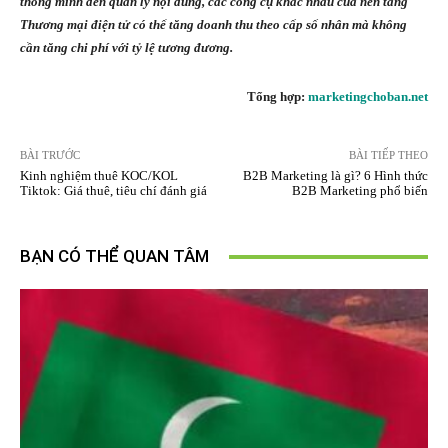
thông minh đến quản lý nội dung, các công cụ khác nhau của nền tảng
Thương mại điện tử có thể tăng doanh thu theo cấp số nhân mà không
cần tăng chi phí với tỷ lệ tương đương.
Tổng hợp:
marketingchoban.net
BÀI TRƯỚC
BÀI TIẾP THEO
Kinh nghiệm thuê KOC/KOL
B2B Marketing là gì? 6 Hình thức
Tiktok: Giá thuê, tiêu chí đánh giá
B2B Marketing phổ biến
BẠN CÓ THỂ QUAN TÂM